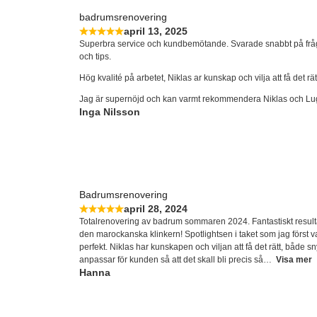
badrumsrenovering
april 13, 2025
Superbra service och kundbemötande. Svarade snabbt på frå
och tips.
Hög kvalité på arbetet, Niklas ar kunskap och vilja att få det rät
Jag är supernöjd och kan varmt rekommendera Niklas och Lu
Inga Nilsson
Badrumsrenovering
april 28, 2024
Totalrenovering av badrum sommaren 2024. Fantastiskt resulta
den marockanska klinkern! Spotlightsen i taket som jag först 
perfekt. Niklas har kunskapen och viljan att få det rätt, både s
anpassar för kunden så att det skall bli precis så
Visa mer
Hanna