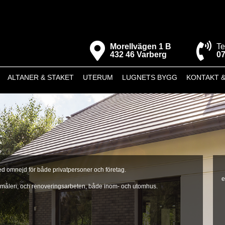
Morellvägen 1 B
Te
432 46 Varberg
07
ALTANER & STAKET
UTERUM
LUGNETS BYGG
KONTAKT 
d omnejd för både privatpersoner och företag.
e
 måleri, och renoveringsarbeten, både inom- och utomhus.