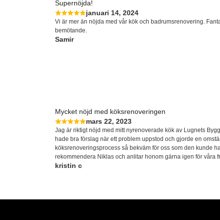
Supernöjda!
januari 14, 2024
Vi är mer än nöjda med vår kök och badrumsrenovering. Fantasti
bemötande.
Samir
Mycket nöjd med köksrenoveringen
mars 22, 2023
Jag är riktigt nöjd med mitt nyrenoverade kök av Lugnets Bygg. 
hade bra förslag när ett problem uppstod och gjorde en omst
köksrenoveringsprocess så bekväm för oss som den kunde ha 
rekommendera Niklas och anlitar honom gärna igen för våra 
kristin c