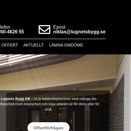
lefon
Epost
60-4626 55
niklas@lugnetsbygg.se
& OFFERT
AKTUELLT
LÄMNA OMDÖME
Lugnets Bygg AB –
Vi är totalentreprenörer med många års
rfarenhet inom branschen och inga arbeten är för stora eller för
små.
Offertförfrågan