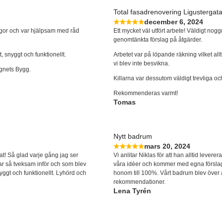
Total fasadrenovering Ligustergat
december 6, 2024
gor och var hjälpsam med råd
Ett mycket väl utfört arbete! Väldigt no
genomtänkta förslag på åtgärder.
t, snyggt och funktionellt.
Arbetet var på löpande räkning vilket all
vi blev inte besvikna.
gnets Bygg.
Killarna var dessutom väldigt trevliga och
Rekommenderas varmt!
Tomas
Nytt badrum
mars 20, 2024
t! Så glad varje gång jag ser
Vi anlitar Niklas för att han alltid levere
var så tveksam inför och som blev
våra idéer och kommer med egna förslag o
nyggt och funktionellt. Lyhörd och
honom till 100%. Vårt badrum blev över 
rekommendationer.
Lena Tyrén