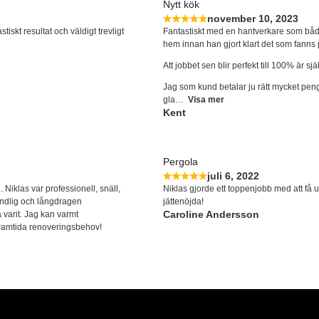
Nytt kök
november 10, 2023
skt resultat och väldigt trevligt
Fantastiskt med en hantverkare som båd
hem innan han gjort klart det som fanns 
Att jobbet sen blir perfekt till 100% är sjä
Jag som kund betalar ju rätt mycket pen
gla
Visa mer
Kent
Pergola
juli 6, 2022
Niklas var professionell, snäll,
Niklas gjorde ett toppenjobb med att få u
ändlig och långdragen
jättenöjda!
Caroline Andersson
varit. Jag kan varmt
framtida renoveringsbehov!