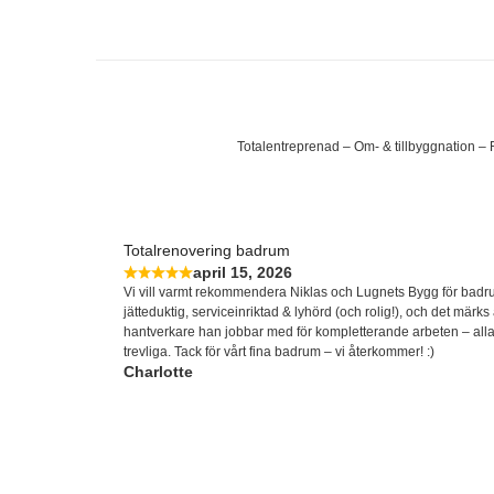
Totalentreprenad – Om- & tillbyggnation –
Totalrenovering badrum
april 15, 2026
Vi vill varmt rekommendera Niklas och Lugnets Bygg för badr
jätteduktig, serviceinriktad & lyhörd (och rolig!), och det märk
hantverkare han jobbar med för kompletterande arbeten – alla 
trevliga. Tack för vårt fina badrum – vi återkommer! :)
Charlotte