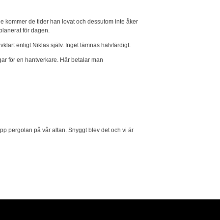
e kommer de tider han lovat och dessutom inte åker
planerat för dagen.
lvklart enligt Niklas själv. Inget lämnas halvfärdigt.
gar för en hantverkare. Här betalar man
pp pergolan på vår altan. Snyggt blev det och vi är