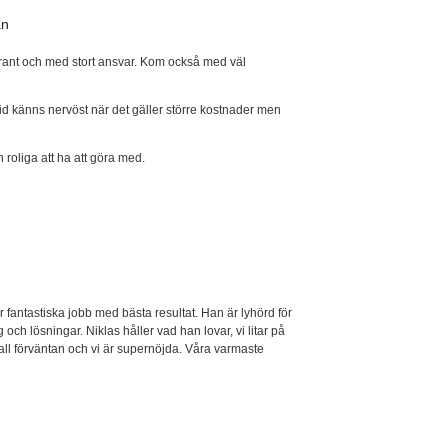
an
ggrant och med stort ansvar. Kom också med väl
tid känns nervöst när det gäller större kostnader men
 roliga att ha att göra med.
rar fantastiska jobb med bästa resultat. Han är lyhörd för
ch lösningar. Niklas håller vad han lovar, vi litar på
all förväntan och vi är supernöjda. Våra varmaste