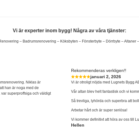
Vi är experter inom bygg! Några av våra tjänster:
 Renovering – Badrumsrenovering – Köksbyten – Fönsterbyte – Dörrbyte – Altaner
Rekommenderas verkligen!!
januari 2, 2026
umsrenovering. Niklas är
Vi är otroligt nöjda med Lugnets Bygg AB!
s att han är noga med de
Vår altan blev helt fantastisk och vi komm
var superproffsiga och väldigt
Så trevliga, lyhörda och superbra att bol
Arbetar hårt och är super seriösa!
Vi kommer definitivt att höra av oss till
Hellen